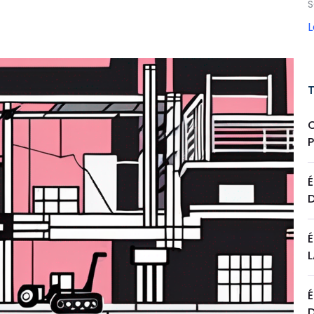
S
É
É