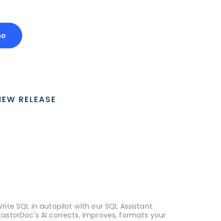
mo
NEW RELEASE
rite SQL in autopilot with our SQL Assistant.
astorDoc's AI corrects, improves, formats your