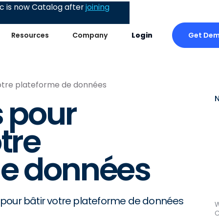
 is now Catalog after
joining
Get De
Resources
Company
Login
votre plateforme de données
s pour
tre
de données
 pour bâtir votre plateforme de données
W
C