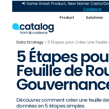
📢 Same Great Product, New Name! CastorDoc
Coalesce
.
Product
Solutions
Data Strategy
5 Étapes pour Créer une Feuill
5 Étapes pou
Feuille de Ro
Gouvernance
Découvrez comment créer une feuille de
données en 5 étapes simples.