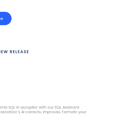
mo
NEW RELEASE
rite SQL in autopilot with our SQL Assistant.
astorDoc's AI corrects, improves, formats your