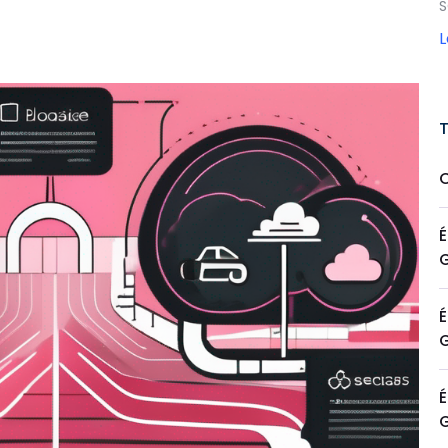
S
É
É
É