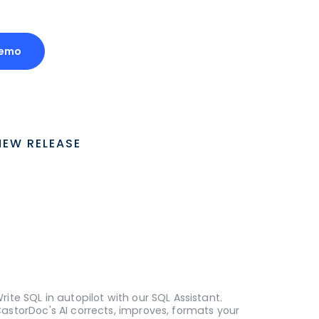
Demo
NEW RELEASE
rite SQL in autopilot with our SQL Assistant.
astorDoc's AI corrects, improves, formats your