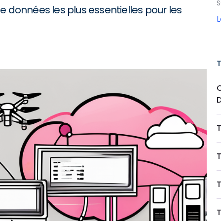
S
e données les plus essentielles pour les
T
T
T
T