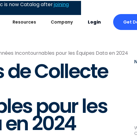
 is now Catalog after
joining
Get 
Resources
Company
Login
nnées Incontournables pour les Équipes Data en 2024
 de Collecte
les pour les
 en 2024
W
C