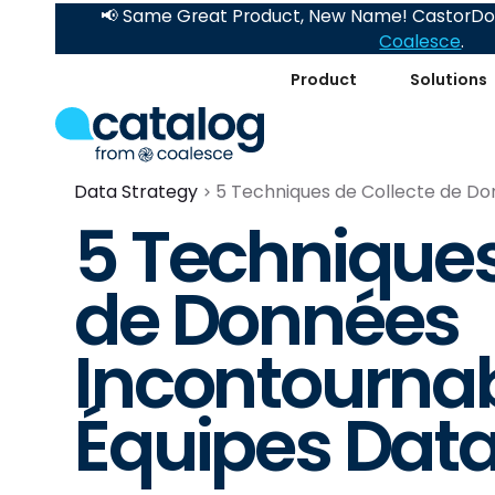
📢 Same Great Product, New Name! CastorDoc
Coalesce
.
Product
Solutions
Data Strategy
5 Techniques de Collecte de Do
5 Techniques
de Données
Incontournab
Équipes Data