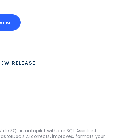
Demo
NEW RELEASE
rite SQL in autopilot with our SQL Assistant.
astorDoc's AI corrects, improves, formats your