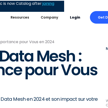
 is now Catalog after
joining
Get 
Resources
Company
Login
mportance pour Vous en 2024
 Data Mesh :
nce pour Vous
e Data Mesh en 2024 et son impact sur votre
W
C