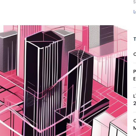
S
E
L