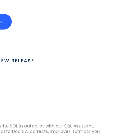
o
NEW RELEASE
rite SQL in autopilot with our SQL Assistant.
astorDoc's AI corrects, improves, formats your