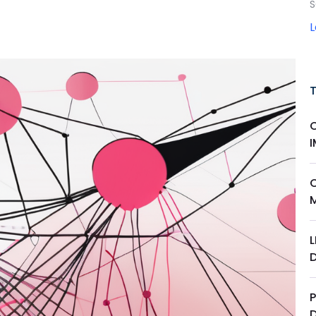
S
L
P