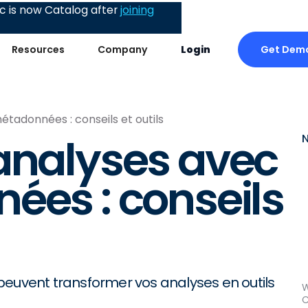
 is now Catalog after
joining
Get Dem
Resources
Company
Login
étadonnées : conseils et outils
analyses avec
ées : conseils
vent transformer vos analyses en outils
W
C