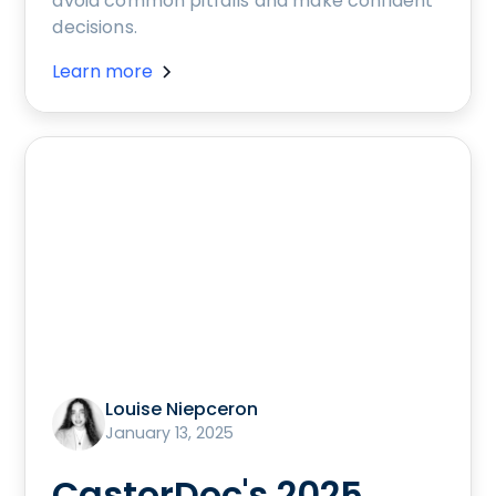
avoid common pitfalls and make confident
decisions.
Learn more
Louise Niepceron
January 13, 2025
CastorDoc's 2025