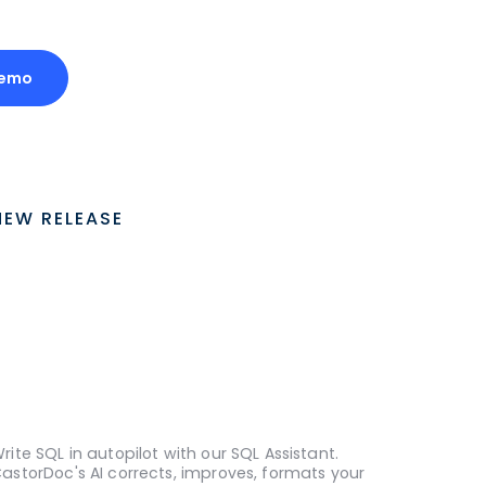
Demo
NEW RELEASE
rite SQL in autopilot with our SQL Assistant.
astorDoc's AI corrects, improves, formats your