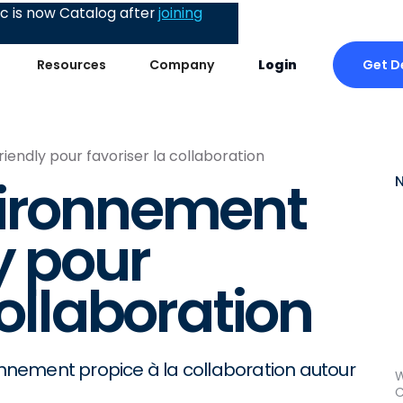
 is now Catalog after
joining
Get 
Resources
Company
Login
endly pour favoriser la collaboration
vironnement
y pour
collaboration
nement propice à la collaboration autour
W
C