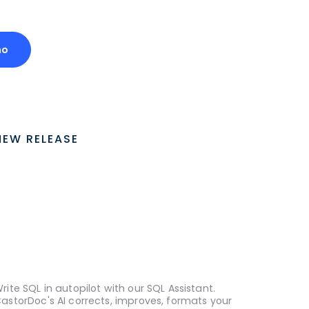
mo
NEW RELEASE
rite SQL in autopilot with our SQL Assistant.
astorDoc's AI corrects, improves, formats your