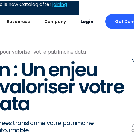
 is now Catalog after
joining
Get De
Resources
Company
Login
 pour valoriser votre patrimoine data
n : Un enjeu
valoriser votre
data
ées transforme votre patrimoine
W
ntournable.
C