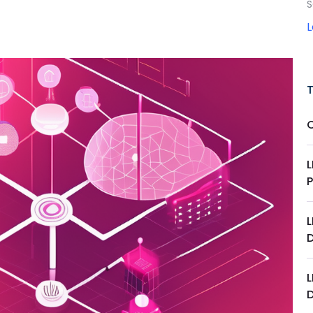
S
L
L