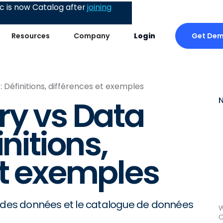
 is now Catalog after
joining
Get De
Resources
Company
Login
 Définitions, différences et exemples
ry vs Data
nitions,
et exemples
e des données et le catalogue de données
W
C