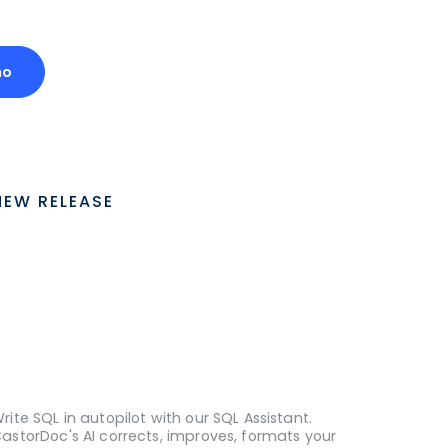
mo
NEW RELEASE
rite SQL in autopilot with our SQL Assistant.
astorDoc's AI corrects, improves, formats your