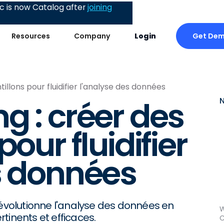
 is now Catalog after
joining
Get De
Resources
Company
Login
illons pour fluidifier l'analyse des données
g : créer des
our fluidifier
s données
volutionne l'analyse des données en
W
tinents et efficaces.
C