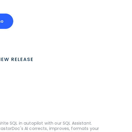
mo
NEW RELEASE
rite SQL in autopilot with our SQL Assistant.
astorDoc's AI corrects, improves, formats your