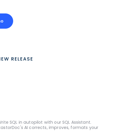
mo
NEW RELEASE
rite SQL in autopilot with our SQL Assistant.
astorDoc's AI corrects, improves, formats your