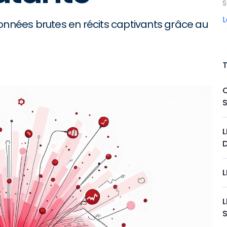
S
nées brutes en récits captivants grâce au
L
L
L