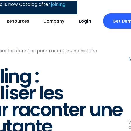
 is now Catalog after
joining
Get De
Resources
Company
Login
iser les données pour raconter une histoire
ing :
iser les
r raconter une
cutante
W
C