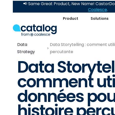
📢 Same Great Product, New Name! CastorDoc
Coalesce
.
Product
Solutions
Data
Data Storytelling : comment util
Strategy
percutante
Data Storytell
comment util
données pou
histoire per