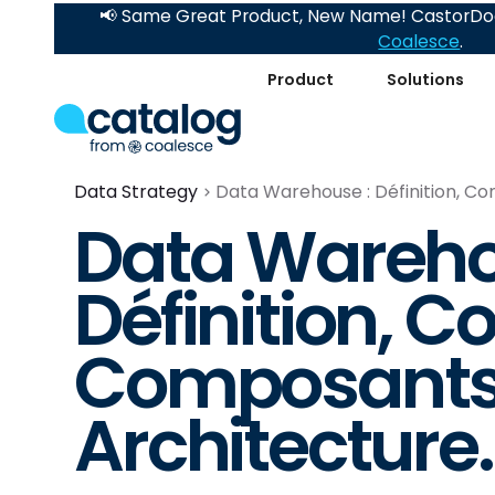
📢 Same Great Product, New Name! CastorDoc
Coalesce
.
Product
Solutions
Data Strategy
Data Warehouse : Définition, Co
Data Wareho
Définition, C
Composants
Architecture..