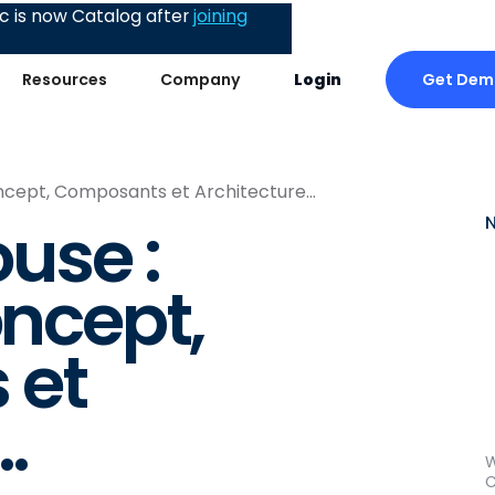
 is now Catalog after
joining
Get Dem
Resources
Company
Login
ncept, Composants et Architecture...
use :
oncept,
 et
.
W
C