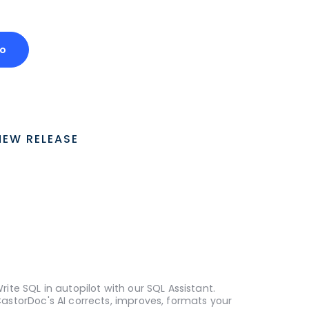
o
NEW RELEASE
rite SQL in autopilot with our SQL Assistant.
astorDoc's AI corrects, improves, formats your