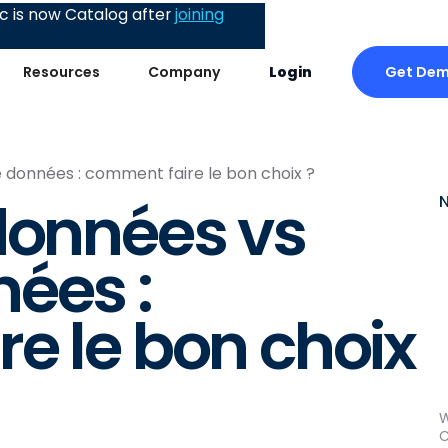
 is now Catalog after
joining
Get De
Resources
Company
Login
 données : comment faire le bon choix ?
données vs
ées :
e le bon choix
W
C