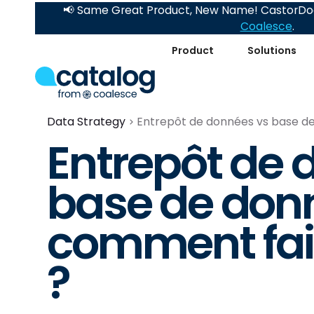
📢 Same Great Product, New Name! CastorDoc
Coalesce
.
Product
Solutions
Data Strategy
Entrepôt de données vs base de
Entrepôt de 
base de donn
comment fair
?