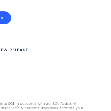
mo
NEW RELEASE
rite SQL in autopilot with our SQL Assistant.
astorDoc's AI corrects, improves, formats your