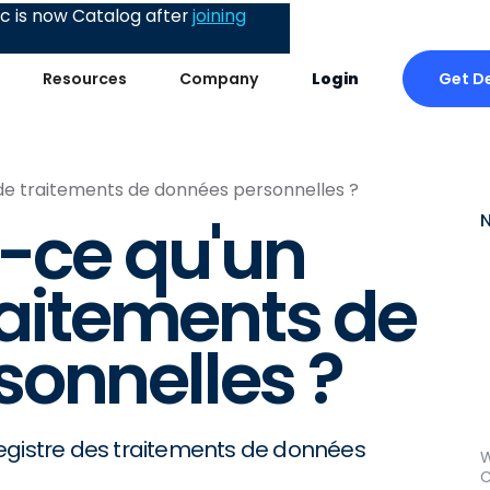
 is now Catalog after
joining
Get D
Resources
Company
Login
 de traitements de données personnelles ?
t-ce qu'un
raitements de
onnelles ?
e registre des traitements de données
W
C