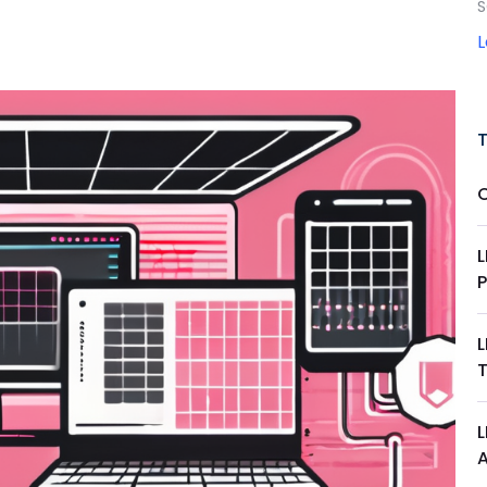
S
L
L