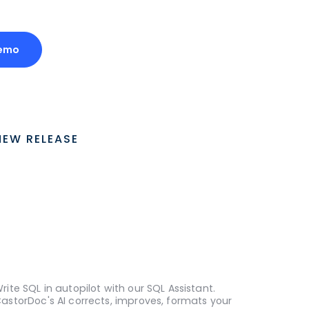
emo
NEW RELEASE
rite SQL in autopilot with our SQL Assistant.
astorDoc's AI corrects, improves, formats your