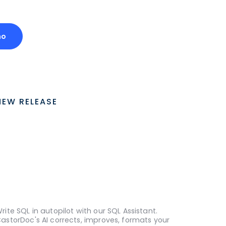
mo
NEW RELEASE
rite SQL in autopilot with our SQL Assistant.
astorDoc's AI corrects, improves, formats your