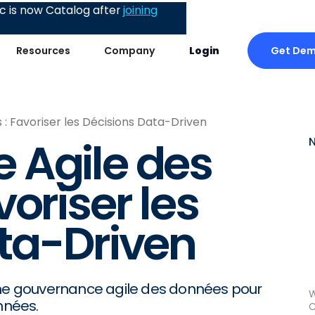
 is now Catalog after
joining
Get De
Resources
Company
Login
: Favoriser les Décisions Data-Driven
 Agile des
oriser les
ta-Driven
e gouvernance agile des données pour
W
nnées.
C