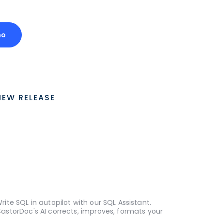
mo
NEW RELEASE
rite SQL in autopilot with our SQL Assistant.
astorDoc's AI corrects, improves, formats your