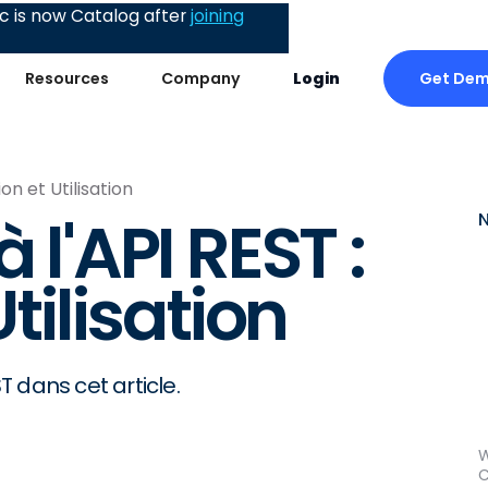
 is now Catalog after
joining
Get De
Resources
Company
Login
ion et Utilisation
 l'API REST :
Utilisation
 dans cet article.
W
C