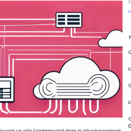
S
L
C
L
C
) jouent un rôle fondamental dans le développement