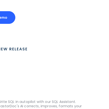
Demo
NEW RELEASE
rite SQL in autopilot with our SQL Assistant.
astorDoc's AI corrects, improves, formats your