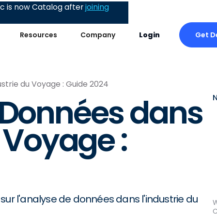
 is now Catalog after
joining
Get 
Resources
Company
Login
ustrie du Voyage : Guide 2024
e Données dans
u Voyage :
sur l'analyse de données dans l'industrie du
W
C