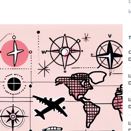
S
L
L