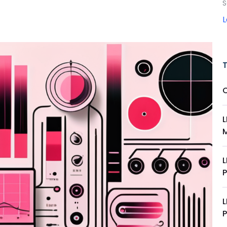
S
L
L