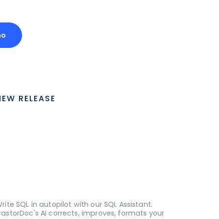
mo
NEW RELEASE
rite SQL in autopilot with our SQL Assistant.
astorDoc's AI corrects, improves, formats your