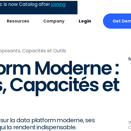
 is now Catalog after
joining
Get De
Resources
Company
Login
posants, Capacités et Outils
form Moderne :
 Capacités et
 sur la data platform moderne, ses
W
qui la rendent indispensable.
C