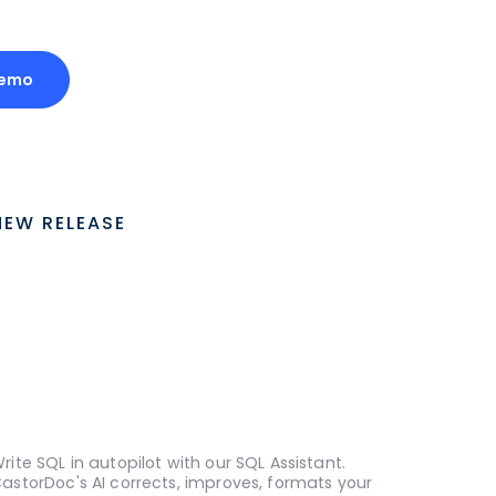
Demo
NEW RELEASE
rite SQL in autopilot with our SQL Assistant.
astorDoc's AI corrects, improves, formats your