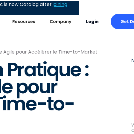
 is now Catalog after
joining
Get 
Resources
Company
Login
e Agile pour Accélérer le Time-to-Market
 Pratique :
le pour
 Time-to-
W
C