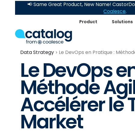
📢 Same Great Product, New Name! CastorDoc
Coalesce
.
Product
Solutions
Data Strategy
Le DevOps en Pratique : Méthod
Le DevOps en
Méthode Agi
Accélérer le
Market