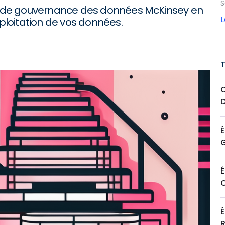
S
 de gouvernance des données McKinsey en
xploitation de vos données.
É
É
É