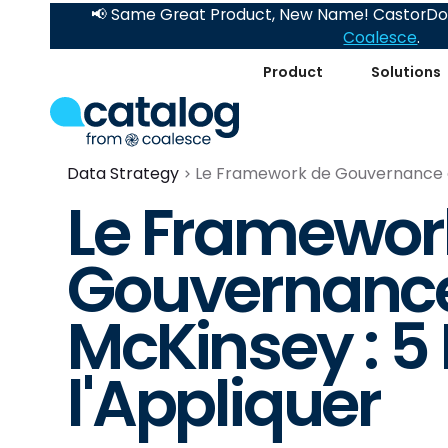
📢 Same Great Product, New Name! CastorDoc
Coalesce
.
Product
Solutions
Data Strategy
Le Framework de Gouvernance de
Le Framewor
Gouvernance
McKinsey : 5
l'Appliquer