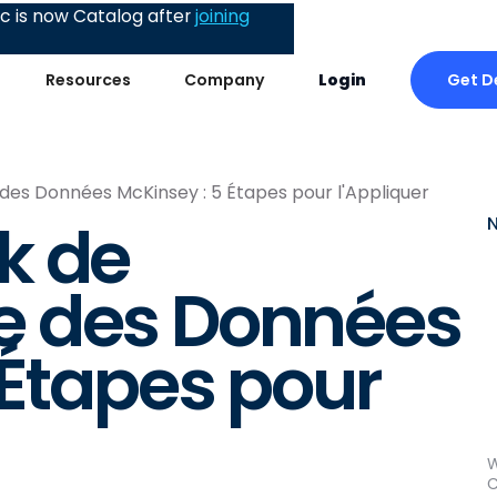
 is now Catalog after
joining
Get 
Resources
Company
Login
s Données McKinsey : 5 Étapes pour l'Appliquer
k de
 des Données
 Étapes pour
W
C