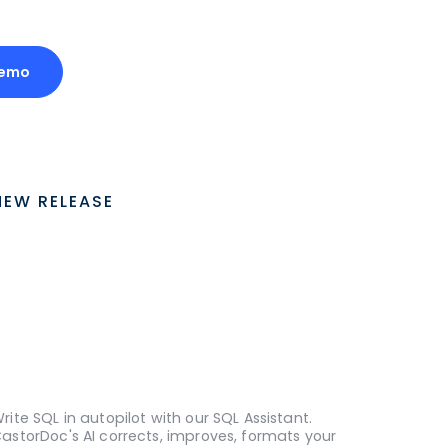
Demo
NEW RELEASE
rite SQL in autopilot with our SQL Assistant.
astorDoc's AI corrects, improves, formats your