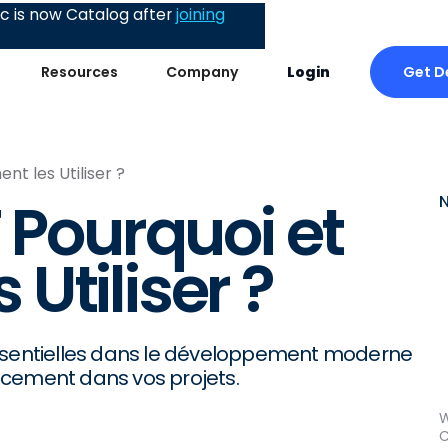
 is now Catalog after
joining
Get 
Resources
Company
Login
t les Utiliser ?
 Pourquoi et
Utiliser ?
essentielles dans le développement moderne
acement dans vos projets.
W
C