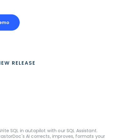
Demo
NEW RELEASE
rite SQL in autopilot with our SQL Assistant.
astorDoc's AI corrects, improves, formats your