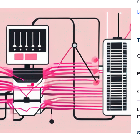
S
Q
P
C
L
D