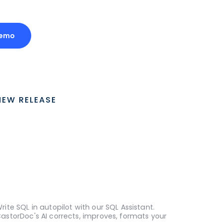
Demo
NEW RELEASE
rite SQL in autopilot with our SQL Assistant.
astorDoc's AI corrects, improves, formats your