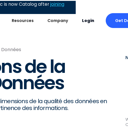
 is now Catalog after
joining
Get 
Resources
Company
Login
es Données
ns de la
 Données
dimensions de la qualité des données en
rtinence des informations.
W
C