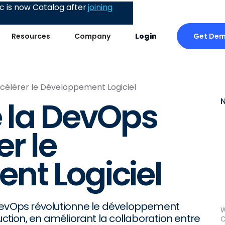
 is now Catalog after
joining
Get De
Resources
Company
Login
ccélérer le Développement Logiciel
e la DevOps
r le
nt Logiciel
vOps révolutionne le développement
W
uction, en améliorant la collaboration entre
C