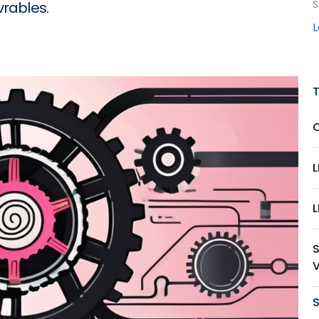
S
vrables.
L