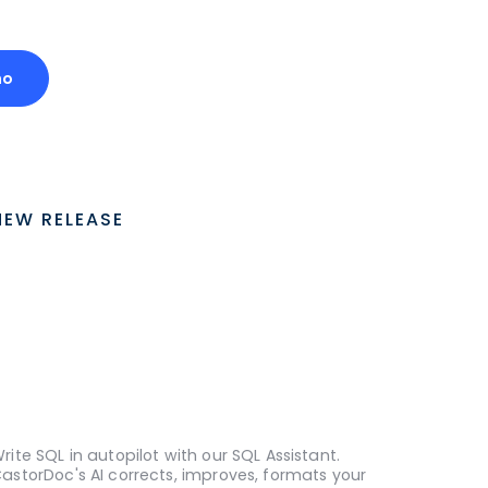
mo
NEW RELEASE
rite SQL in autopilot with our SQL Assistant.
astorDoc's AI corrects, improves, formats your