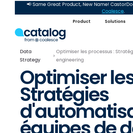
📢 Same Great Product, New Name! CastorDoc
Coalesce
.
Product
Solutions
Data
Optimiser les processus : Straté
Strategy
engineering
Optimiser les
Stratégies
d'automatisa
équipes de 