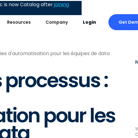
 is now Catalog after
joining
Get De
Resources
Company
Login
gies d'automatisation pour les équipes de data
 processus :
tion pour les
data
W
C