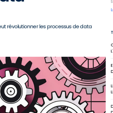
S
t révolutionner les processus de data
E
L
D