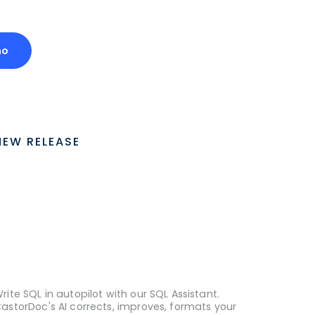
mo
NEW RELEASE
rite SQL in autopilot with our SQL Assistant.
astorDoc's AI corrects, improves, formats your