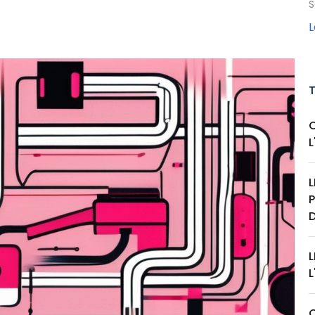
S
L
L
L