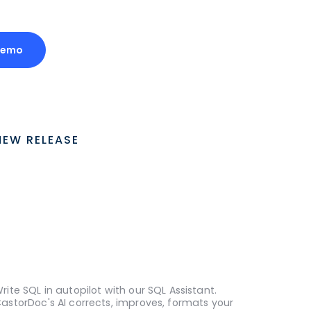
Demo
NEW RELEASE
rite SQL in autopilot with our SQL Assistant.
astorDoc's AI corrects, improves, formats your