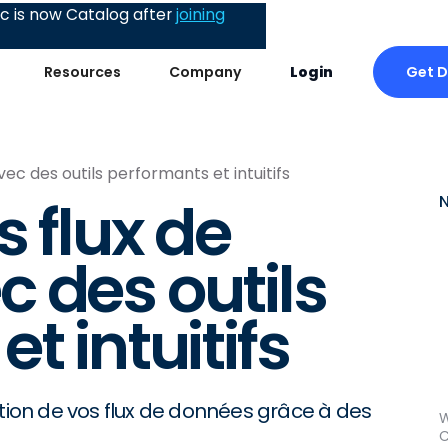
 is now Catalog after
joining
Get 
Resources
Company
Login
ec des outils performants et intuitifs
 flux de
 des outils
t intuitifs
ion de vos flux de données grâce à des
W
C