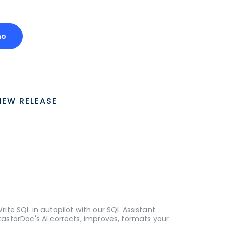
mo
NEW RELEASE
rite SQL in autopilot with our SQL Assistant.
astorDoc's AI corrects, improves, formats your