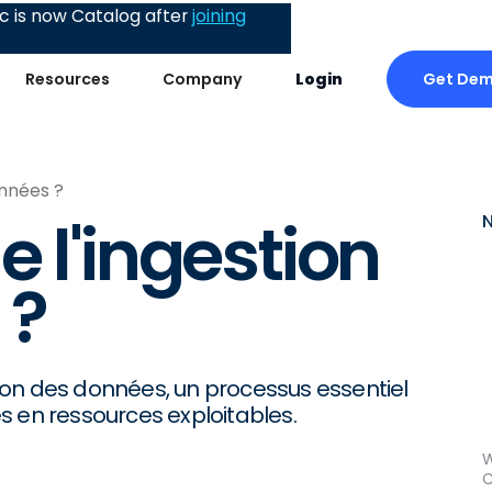
 is now Catalog after
joining
Get De
Resources
Company
Login
onnées ?
 l'ingestion
 ?
ion des données, un processus essentiel
s en ressources exploitables.
W
C