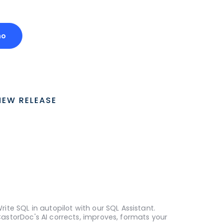
mo
NEW RELEASE
rite SQL in autopilot with our SQL Assistant.
astorDoc's AI corrects, improves, formats your