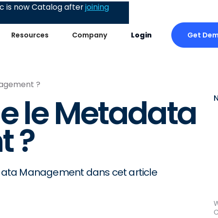
 is now Catalog after
joining
Get De
Resources
Company
Login
nagement ?
e le Metadata
 ?
data Management dans cet article
W
C