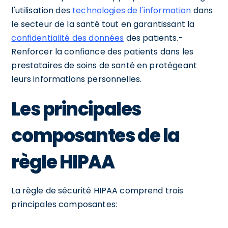
l'utilisation des
technologies de l'information
dans
le secteur de la santé tout en garantissant la
confidentialité des données
des patients.-
Renforcer la confiance des patients dans les
prestataires de soins de santé en protégeant
leurs informations personnelles.
Les principales
composantes de la
règle HIPAA
La règle de sécurité HIPAA comprend trois
principales composantes: