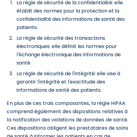
La règle de sécurité de la confidentialité: elle
établit des normes pour la protection et la
confidentialité des informations de santé des
patients.
La règle de sécurité des transactions
électroniques: elle définit les normes pour
l'échange électronique des informations de
santé.
La règle de sécurité de l'intégrité: elle vise à
garantir l'intégrité et l'exactitude des
informations de santé des patients.
En plus de ces trois composantes, la règle HIPAA
comprend également des dispositions relatives à
la notification des violations de données de santé.
Ces dispositions obligent les prestataires de soins
de santé à informer les patients en cas de