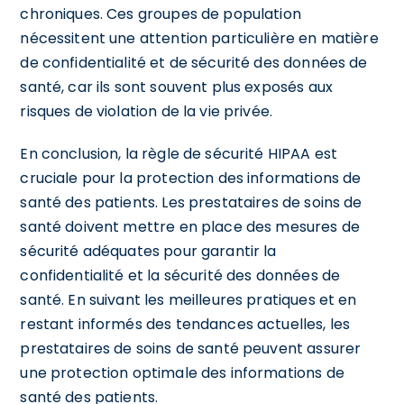
chroniques. Ces groupes de population
nécessitent une attention particulière en matière
de confidentialité et de sécurité des données de
santé, car ils sont souvent plus exposés aux
risques de violation de la vie privée.
En conclusion, la règle de sécurité HIPAA est
cruciale pour la protection des informations de
santé des patients. Les prestataires de soins de
santé doivent mettre en place des mesures de
sécurité adéquates pour garantir la
confidentialité et la sécurité des données de
santé. En suivant les meilleures pratiques et en
restant informés des tendances actuelles, les
prestataires de soins de santé peuvent assurer
une protection optimale des informations de
santé des patients.