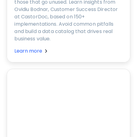
those that go unused. Learn insights from
Ovidiu Bodnar, Customer Success Director
at CastorDoc, based on 150+
implementations. Avoid common pitfalls
and build a data catalog that drives real
business value.
Learn more