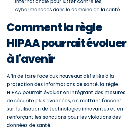
internationale pour lutter contre les
cybermenaces dans le domaine de la santé.
Comment la règle
HIPAA pourrait évoluer
à l'avenir
Afin de faire face aux nouveaux défis liés à la
protection des informations de santé, la règle
HIPAA pourrait évoluer en intégrant des mesures
de sécurité plus avancées, en mettant l'accent
sur l'utilisation de technologies innovantes et en
renforçant les sanctions pour les violations des
données de santé.