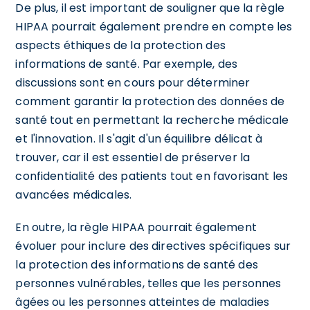
De plus, il est important de souligner que la règle
HIPAA pourrait également prendre en compte les
aspects éthiques de la protection des
informations de santé. Par exemple, des
discussions sont en cours pour déterminer
comment garantir la protection des données de
santé tout en permettant la recherche médicale
et l'innovation. Il s'agit d'un équilibre délicat à
trouver, car il est essentiel de préserver la
confidentialité des patients tout en favorisant les
avancées médicales.
En outre, la règle HIPAA pourrait également
évoluer pour inclure des directives spécifiques sur
la protection des informations de santé des
personnes vulnérables, telles que les personnes
âgées ou les personnes atteintes de maladies