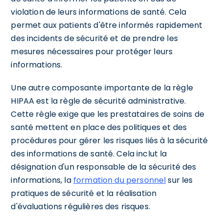
violation de leurs informations de santé. Cela
permet aux patients d'être informés rapidement
des incidents de sécurité et de prendre les
mesures nécessaires pour protéger leurs
informations.
Une autre composante importante de la règle
HIPAA est la règle de sécurité administrative.
Cette règle exige que les prestataires de soins de
santé mettent en place des politiques et des
procédures pour gérer les risques liés à la sécurité
des informations de santé. Cela inclut la
désignation d'un responsable de la sécurité des
informations, la
formation du personnel
sur les
pratiques de sécurité et la réalisation
d'évaluations régulières des risques.