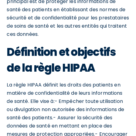
principal est de protéger les informations de
santé des patients en établissant des normes de
sécurité et de confidentialité pour les prestataires
de soins de santé et les autres entités qui traitent
ces données.
Définition et objectifs
de la règle HIPAA
La règle HIPAA définit les droits des patients en
matière de confidentialité de leurs informations
de santé. Elle vise à:- Empêcher toute utilisation
ou divulgation non autorisée des informations de
santé des patients.- Assurer la sécurité des
données de santé en mettant en place des
mesures de protection appropriées.- Encourager