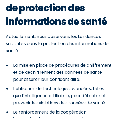
de protection des
informations de santé
Actuellement, nous observons les tendances
suivantes dans la protection des informations de
santé:
La mise en place de procédures de chiffrement
et de déchiffrement des données de santé
pour assurer leur confidentialité.
L'utilisation de technologies avancées, telles
que l'intelligence artificielle, pour détecter et
prévenir les violations des données de santé.
Le renforcement de la coopération