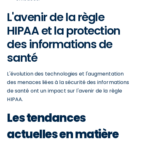
L'avenir de la règle
HIPAA et la protection
des informations de
santé
L'évolution des technologies et l'augmentation
des menaces liées à la sécurité des informations
de santé ont un impact sur l'avenir de la règle
HIPAA.
Les tendances
actuelles en matière