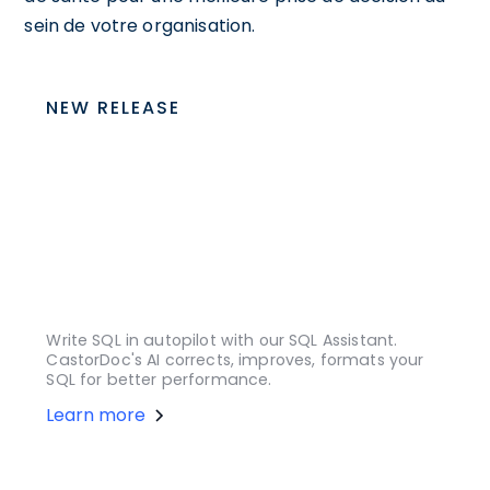
sein de votre organisation.
NEW RELEASE
Write SQL in autopilot with our SQL Assistant.
CastorDoc's AI corrects, improves, formats your
SQL for better performance.
Learn more