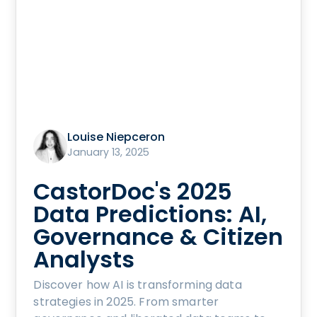
Louise Niepceron
January 13, 2025
CastorDoc's 2025
Data Predictions: AI,
Governance & Citizen
Analysts
Discover how AI is transforming data
strategies in 2025. From smarter