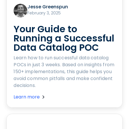
Jesse Greenspun
February 3, 2025
Your Guide to
Running a Successful
Data Catalog POC
Learn how to run successful data catalog
POCs in just 3 weeks. Based on insights from
150+ implementations, this guide helps you
avoid common pitfalls and make confident
decisions.
Learn more