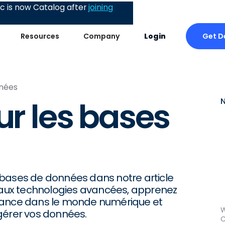
 is now Catalog after
joining
Get 
Resources
Company
Login
nnées
ur les bases
es bases de données dans notre article
aux technologies avancées, apprenez
rtance dans le monde numérique et
W
gérer vos données.
C