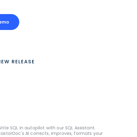
Demo
NEW RELEASE
rite SQL in autopilot with our SQL Assistant.
astorDoc's AI corrects, improves, formats your