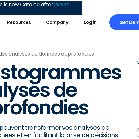
 is now Catalog after
joining
Get De
Resources
Company
Login
 des analyses de données approfondies
 histogrammes
lyses de
rofondies
euvent transformer vos analyses de
W
s et en facilitant la prise de décisions.
C