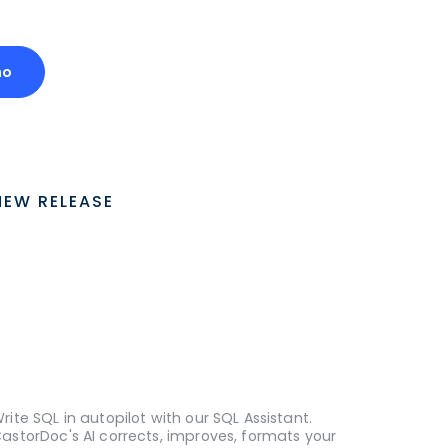
mo
NEW RELEASE
rite SQL in autopilot with our SQL Assistant.
astorDoc's AI corrects, improves, formats your