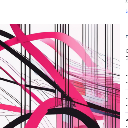
S
L
L
P