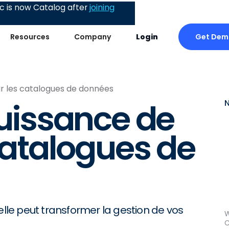
 is now Catalog after
joining
Get Dem
Resources
Company
Login
our les catalogues de données
puissance de
 catalogues de
elle peut transformer la gestion de vos
W
C