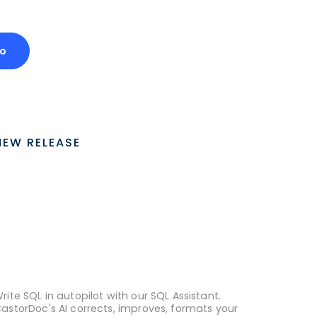
o
NEW RELEASE
rite SQL in autopilot with our SQL Assistant.
astorDoc's AI corrects, improves, formats your